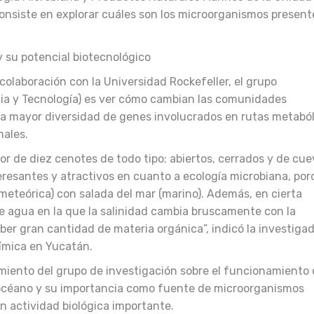
onsiste en explorar cuáles son los microorganismos present
n colaboración con la Universidad Rockefeller, el grupo
ia y Tecnología) es ver cómo cambian las comunidades
la mayor diversidad de genes involucrados en rutas metabó
males.
 de diez cenotes de todo tipo: abiertos, cerrados y de cue
teresantes y atractivos en cuanto a ecología microbiana, po
meteórica) con salada del mar (marino). Además, en cierta
e agua en la que la salinidad cambia bruscamente con la
aber gran cantidad de materia orgánica”, indicó la investiga
uímica en Yucatán.
miento del grupo de investigación sobre el funcionamiento 
océano y su importancia como fuente de microorganismos
 actividad biológica importante.