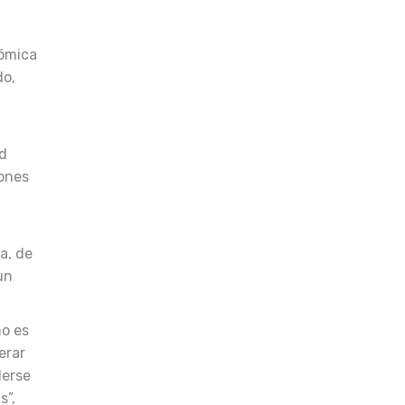
nómica
do,
ad
lones
a, de
un
mo es
erar
derse
s”,