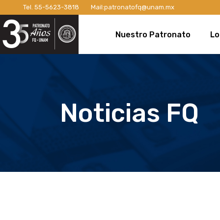
Tel.
55-5623-3818
Mail:
patronatofq@unam.mx
Razón de ser del Patronato
Introdu
Nuestro Patronato
Lo
Manifiesto
Campaña
Consejo Directivo
¡Conexi
Patronos Fundadores
Apoyos 
Razón de ser del Patronato
In
Asociados
Campaña
Manifiesto
Ca
Noticias FQ
Miembros Activos
Campaña
Consejo Directivo
¡C
Informes de Gestión
Campaña 
Patronos Fundadores
Ap
Campañ
Asociados
Ca
Nuevo E
Miembros Activos
Ca
Informes de Gestión
Ca
Ca
Nu