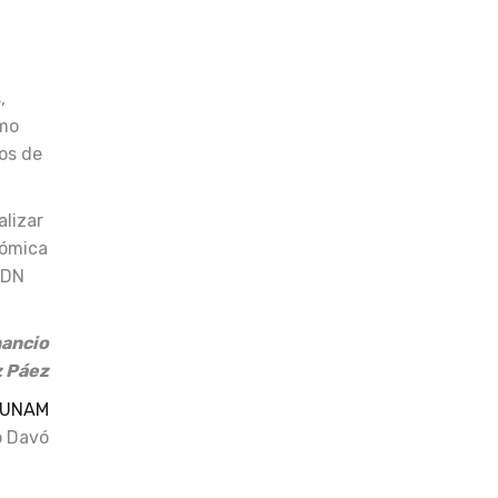
,
ómo
os de
alizar
nómica
ADN
ancio
z Páez
a UNAM
o Davó