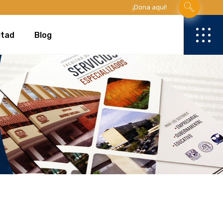
¡Dona aquí!
Campañas Donaciones
ltad
Blog
res
Vinculacion con la industria
Eventos Académicos y Científicos
Mesa Directiva y Organización
tad
Campañas Donaciones
sados
Vida Universitaria y Comunidad
y Valores
Vinculacion con la industria
Innovación, Emprendimiento y Tecnología
mica
Eventos Académicos y Científicos
Infraestructura y Proyectos
Mesa Directiva y Organización
Reconocimientos y Trayectorias
egresados
Vida Universitaria y Comunidad
Innovación, Emprendimiento y Tecnología
Infraestructura y Proyectos
Reconocimientos y Trayectorias