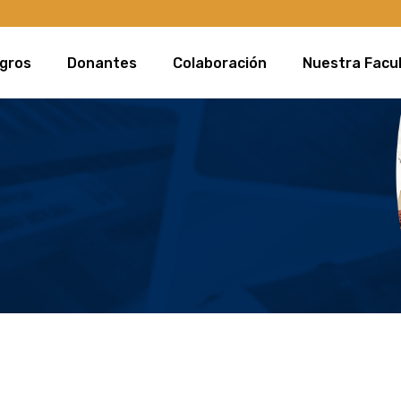
cción
Donantes
UVQ
Nuestra Facultad
gros
Donantes
Colaboración
Nuestra Facu
 “100 x los cien”
Personas Físicas
BioC
Misión, Visión y Valo
ón para todos en la FQ!
Personas Morales
Oferta Académica
COVID-19 (Equipo CEPI)
Campus
troducción
Donantes
UVQ
Nuestra Facul
 “Docencia y nueva normalidad digital”
Contacto con egre
mpaña “100 x los cien”
Personas Físicas
BioC
Misión, Visión 
 “¡Impulsemos el emprendimiento!”
onexión para todos en la FQ!
Personas Morales
Oferta Acadé
“Por la inclusión y el respeto”
oyos COVID-19 (Equipo CEPI)
Campus
a (USEDEF)
mpaña “Docencia y nueva normalidad digital”
Contacto con 
dificio
mpaña “¡Impulsemos el emprendimiento!”
mpaña “Por la inclusión y el respeto”
mpaña (USEDEF)
evo Edificio