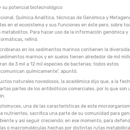
icional, Química Analítica, técnicas de Genómica y Metage
tes en el ecosistema y sus funciones en éste pero, sobre to
s metabolitos. Para hacer uso de la información genómica y
rmáticas, refirió.
robianas en los sedimentos marinos contienen la diversid
sedimentos marinos y en suelos tienen alrededor de mil mil
an de 3 mil a 12 mil especies de bacterias; todos estos
 comunican químicamente”, apuntó.
ctos naturales novedosos, la académica dijo que, a la fech
artas partes de los antibióticos comerciales, por lo que son 
ón.
eptomyces, una de las características de este microorganis
de nutrientes, sacrifica una parte de su comunidad para gen
biente y así seguir creciendo; en ese momento, para defen
las o macromoléculas hechas por distintas rutas metabólica