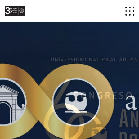
Patronato de
la Facultad
de Química
de la UNAM
Somos una comunidad de exalumnos y
aliados comprometidos con el
fortalecimiento de nuestra alma mater.
A través de tus donativos, impulsamos
proyectos académicos, de
investigación y de infraestructura para
mantener la excelencia de la Facultad