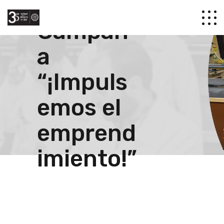
Campañ
a
“¡Impuls
emos el
emprend
imiento!”