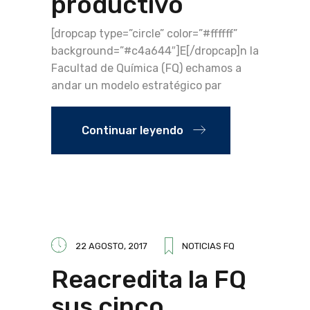
productivo
[dropcap type=”circle” color=”#ffffff”
background=”#c4a644″]E[/dropcap]n la
Facultad de Química (FQ) echamos a
andar un modelo estratégico par
Continuar leyendo
22 AGOSTO, 2017
NOTICIAS FQ
Reacredita la FQ
sus cinco