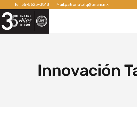
Tel.
55-5623-3818
Mail:
patronatofq@unam.mx
Razón de ser del Patronato
Introdu
Nuestro Patronato
Lo
Manifiesto
Campaña
Consejo Directivo
¡Conexi
Patronos Fundadores
Apoyos 
Razón de ser del Patronato
In
Asociados
Campaña
Manifiesto
Ca
Innovación T
Miembros Activos
Campaña
Consejo Directivo
¡C
Informes de Gestión
Campaña 
Patronos Fundadores
Ap
Campañ
Asociados
Ca
Nuevo E
Miembros Activos
Ca
Informes de Gestión
Ca
Ca
Nu