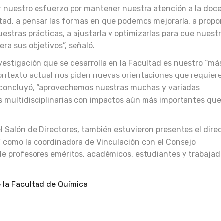
car nuestro esfuerzo por mantener nuestra atención a la doc
ad, a pensar las formas en que podemos mejorarla, a propo
uestras prácticas, a ajustarla y optimizarlas para que nuest
a sus objetivos”, señaló.
nvestigación que se desarrolla en la Facultad es nuestro “má
contexto actual nos piden nuevas orientaciones que requiere
, concluyó, “aprovechemos nuestras muchas y variadas
es multidisciplinarias con impactos aún más importantes que
el Salón de Directores, también estuvieron presentes el dire
í como la coordinadora de Vinculación con el Consejo
de profesores eméritos, académicos, estudiantes y trabajad