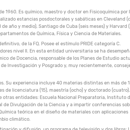
de 1960. Es químico, maestro y doctor en Fisicoquímica por 
alizado estancias posdoctorales y sabáticas en Cleveland (
l de año y medio), Santiago de Cuba (seis meses) y Harvard (
epartamentos de Química, Física y Ciencia de Materiales.
efinitivo, de la FQ. Posee el estímulo PRIDE categoría C.
dores nivel II. En esta entidad universitaria se ha desempe
ico de Docencia, responsable de los Planes de Estudio act
o de Investigación y Posgrado y, muy recientemente, consej
. Su experiencia incluye 40 materias distintas en más de 
les de licenciatura (15), maestría (ocho) y doctorado (cuatro).
e otras entidades: Escuela Nacional Preparatoria, Instituto 
l de Divulgación de la Ciencia y a impartir conferencias sob
Química teórica en el diseño de materiales con aplicaciones
bio climático.
igación y difusión, un programa de televisión y dos libros: 