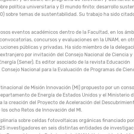
re política universitaria y El mundo finito: desarrollo suste
0) sobre temas de sustentabilidad. Su trabajo ha sido citad
rosos eventos académicos dentro de la Facultad, en los ámb
n convocatorias, concursos y evaluaciones en la UNAM, en ot
tituciones públicas y privadas. Ha sido miembro de la delegac
extranjero por invitación del Consejo Nacional de Ciencia y
Energía (Sener). Es editor asociado de la revista Educación
l Consejo Nacional para la Evaluación de Programas de Cien
tinacional de Misión Innovación (MI) propuesto por un conso
 Departamento de Energía de Estados Unidos y el Ministerio 
a la creación del Proyecto de Aceleración del Descubrimien
e los ocho Retos de Innovación del MI.
plinaria sobre celdas fotovoltaicas orgánicas financiado po
5 investigadores en seis distintas entidades de investigac