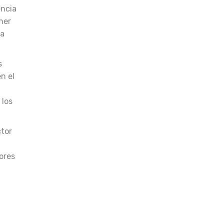
encia
ner
ra
s
n el
 los
ctor
ores