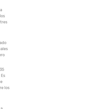
la
dos
tres
ñado
uales
ero
135
 Es
de
re los
La