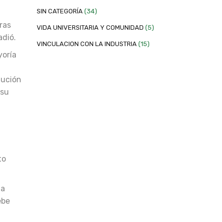
SIN CATEGORÍA
(34)
ras
VIDA UNIVERSITARIA Y COMUNIDAD
(5)
adió.
VINCULACION CON LA INDUSTRIA
(15)
yoría
tución
 su
to
la
ebe