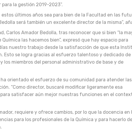
r para la gestión 2019-2023”.
estos últimos años sea para bien de la Facultad en las futu
dolla será también un excelente director de la misma”, añ
ad, Carlos Amador Bedolla, tras reconocer que si bien “la ma
e Química las hacemos bien”, expresó que hay espacio para
ías nuestro trabajo desde la satisfacción de que esta Insti
n. Esto se logra gracias al esfuerzo talentoso y dedicado de
 y los miembros del personal administrativo de base y de
 se ha orientado el esfuerzo de su comunidad para atender las
tución. “Como director, buscaré modificar ligeramente esa
o para satisfacer aún mejor nuestras funciones en el contex
ador, requiere y ofrece cambios, por lo que la docencia en 
ncias para los profesionales de la Química y para hacerlo d
.