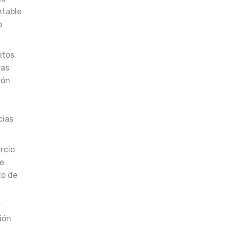
ntable
o
itos
ras
ión
cias
rcio
de
to de
r
ión