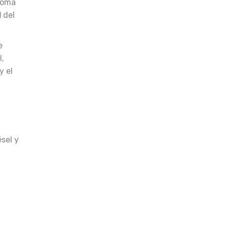
noma
 del
e
I,
y el
sel y