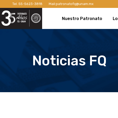
Tel.
55-5623-3818
Mail:
patronatofq@unam.mx
Razón de ser del Patronato
Introdu
Nuestro Patronato
Lo
Manifiesto
Campaña
Consejo Directivo
¡Conexi
Patronos Fundadores
Apoyos 
Razón de ser del Patronato
In
Asociados
Campaña
Manifiesto
Ca
Noticias FQ
Miembros Activos
Campaña
Consejo Directivo
¡C
Informes de Gestión
Campaña 
Patronos Fundadores
Ap
Campañ
Asociados
Ca
Nuevo E
Miembros Activos
Ca
Informes de Gestión
Ca
Ca
Nu