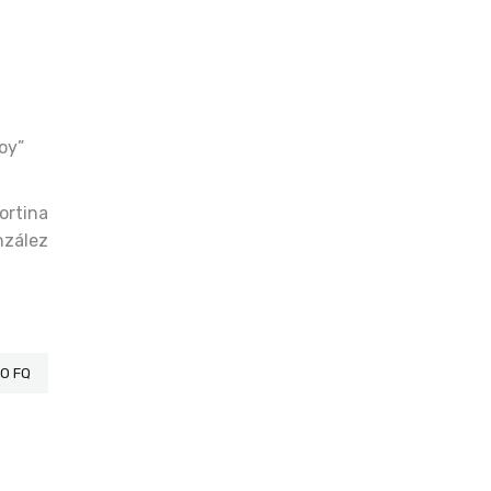
oy”
ortina
nzález
O FQ