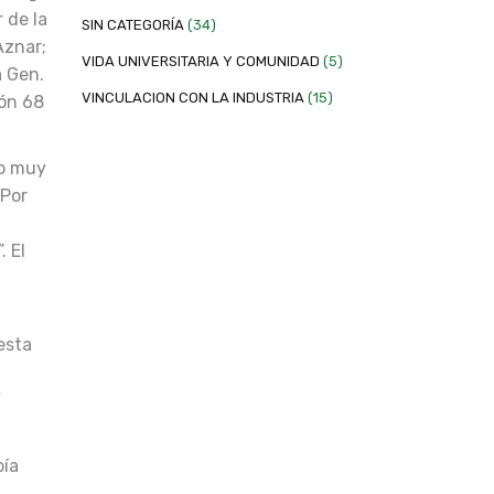
 de la
SIN CATEGORÍA
(34)
Aznar;
VIDA UNIVERSITARIA Y COMUNIDAD
(5)
a Gen.
VINCULACION CON LA INDUSTRIA
(15)
ión 68
to muy
 Por
. El
esta
pía