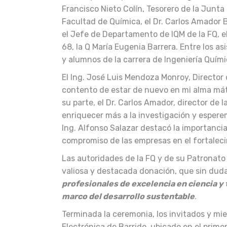
Francisco Nieto Colín, Tesorero de la Junta
Facultad de Química, el Dr. Carlos Amador B
el Jefe de Departamento de IQM de la FQ, el
68, la Q María Eugenia Barrera. Entre los 
y alumnos de la carrera de Ingeniería Quími
El Ing. José Luis Mendoza Monroy, Director
contento de estar de nuevo en mi alma máter
su parte, el Dr. Carlos Amador, director de
enriquecer más a la investigación y espere
Ing. Alfonso Salazar destacó la importancia
compromiso de las empresas en el fortaleci
Las autoridades de la FQ y de su Patronat
valiosa y destacada donación, que sin dud
profesionales de excelencia en ciencia y 
marco del desarrollo sustentable
.
Terminada la ceremonia, los invitados y mie
Electrónica de Barrido, ubicado en el primer 