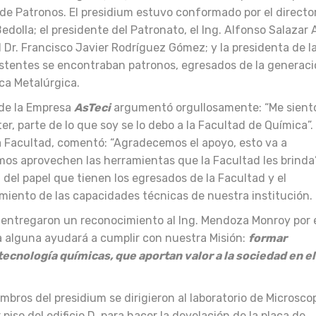
 de Patronos. El presidium estuvo conformado por el director
edolla; el presidente del Patronato, el Ing. Alfonso Salazar 
 Dr. Francisco Javier Rodríguez Gómez; y la presidenta de l
asistentes se encontraban patronos, egresados de la generac
ca Metalúrgica.
 de la Empresa
AsTeci
argumentó orgullosamente: “Me sien
, parte de lo que soy se lo debo a la Facultad de Química”.
 la Facultad, comentó: “Agradecemos el apoyo, esto va a
mos aprovechen las herramientas que la Facultad les brinda”
 del papel que tienen los egresados de la Facultad y el
miento de las capacidades técnicas de nuestra institución.
o entregaron un reconocimiento al Ing. Mendoza Monroy por 
a alguna ayudará a cumplir con nuestra Misión:
formar
tecnología químicas, que aportan valor a la sociedad en el
mbros del presidium se dirigieron al laboratorio de Microsco
piso del edificio D, para hacer la develación de la placa de