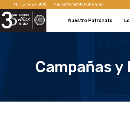
Tel.
55-5623-3818
Mail:
patronatofq@unam.mx
Razón de ser del Patronato
Introdu
Nuestro Patronato
Lo
Manifiesto
Campaña
Consejo Directivo
¡Conexi
Patronos Fundadores
Apoyos 
Razón de ser del Patronato
In
Asociados
Campaña
Manifiesto
Ca
Campañas y 
Miembros Activos
Campaña
Consejo Directivo
¡C
Informes de Gestión
Campaña 
Patronos Fundadores
Ap
Campañ
Asociados
Ca
Nuevo E
Miembros Activos
Ca
Informes de Gestión
Ca
Ca
Nu