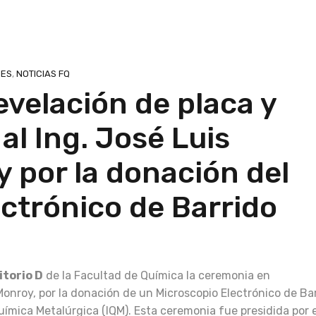
NES
,
NOTICIAS FQ
velación de placa y
l Ing. José Luis
por la donación del
ectrónico de Barrido
itorio D
de la Facultad de Química la ceremonia en
onroy, por la donación de un Microscopio Electrónico de Ba
ímica Metalúrgica (IQM). Esta ceremonia fue presidida por e