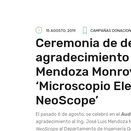
15 AGOSTO, 2019
CAMPAÑAS DONACIO
Ceremonia de de
agradecimiento a
Mendoza Monroy 
‘Microscopio El
NeoScope’
El pasado 6 de agosto, se celebró en el
Aud
agradecimiento al Ing. José Luis Mendoza M
NeoScope
al Departamento de Ingeniería Qu