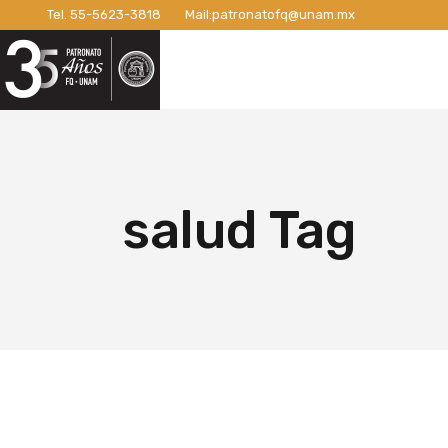
Tel.
55-5623-3818
Mail:
patronatofq@unam.mx
Razón de ser del Patronato
Introdu
Nuestro Patronato
Lo
Manifiesto
Campaña
Consejo Directivo
¡Conexi
Patronos Fundadores
Apoyos 
Razón de ser del Patronato
In
Asociados
Campaña
Manifiesto
Ca
salud Tag
Miembros Activos
Campaña
Consejo Directivo
¡C
Informes de Gestión
Campaña 
Patronos Fundadores
Ap
Campañ
Asociados
Ca
Nuevo E
Miembros Activos
Ca
Informes de Gestión
Ca
Ca
Nu