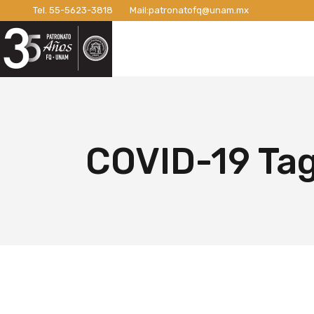
Tel.
55-5623-3818
Mail:
patronatofq@unam.mx
Razón de ser del Patronato
Introdu
Nuestro Patronato
Lo
Manifiesto
Campaña
Consejo Directivo
¡Conexi
Patronos Fundadores
Apoyos 
Razón de ser del Patronato
In
Asociados
Campaña
Manifiesto
Ca
COVID-19 Ta
Miembros Activos
Campaña
Consejo Directivo
¡C
Informes de Gestión
Campaña 
Patronos Fundadores
Ap
Campañ
Asociados
Ca
Nuevo E
Miembros Activos
Ca
Informes de Gestión
Ca
Ca
Nu