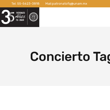
Tel.
55-5623-3818
Mail:
patronatofq@unam.mx
Razón de ser del Patronato
Introdu
Nuestro Patronato
Lo
Manifiesto
Campaña
Consejo Directivo
¡Conexi
Patronos Fundadores
Apoyos 
Razón de ser del Patronato
In
Asociados
Campaña
Manifiesto
Ca
Concierto Ta
Miembros Activos
Campaña
Consejo Directivo
¡C
Informes de Gestión
Campaña 
Patronos Fundadores
Ap
Campañ
Asociados
Ca
Nuevo E
Miembros Activos
Ca
Informes de Gestión
Ca
Ca
Nu