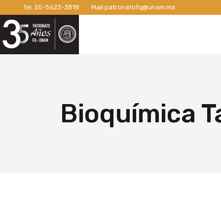
Tel.
55-5623-3818
Mail:
patronatofq@unam.mx
Razón de ser del Patronato
Introdu
Nuestro Patronato
Lo
Manifiesto
Campaña
Consejo Directivo
¡Conexi
Patronos Fundadores
Apoyos 
Razón de ser del Patronato
In
Asociados
Campaña
Manifiesto
Ca
Bioquímica T
Miembros Activos
Campaña
Consejo Directivo
¡C
Informes de Gestión
Campaña 
Patronos Fundadores
Ap
Campañ
Asociados
Ca
Nuevo E
Miembros Activos
Ca
Informes de Gestión
Ca
Ca
Nu