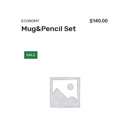
$
140.00
ECONOMY
Mug&Pencil Set
SALE