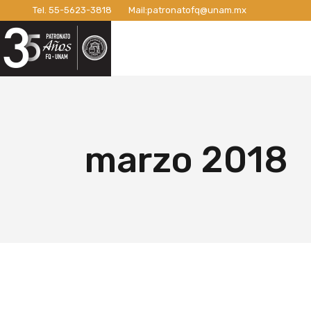
Tel.
55-5623-3818
Mail:
patronatofq@unam.mx
Razón de ser del Patronato
Introdu
Nuestro Patronato
Lo
Manifiesto
Campaña
Consejo Directivo
¡Conexi
Patronos Fundadores
Apoyos 
Razón de ser del Patronato
In
Asociados
Campaña
Manifiesto
Ca
marzo 2018
Miembros Activos
Campaña
Consejo Directivo
¡C
Informes de Gestión
Campaña 
Patronos Fundadores
Ap
Campañ
Asociados
Ca
Nuevo E
Miembros Activos
Ca
Informes de Gestión
Ca
Ca
Nu