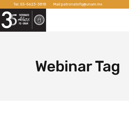
Tel.
55-5623-3818
Mail:
patronatofq@unam.mx
Razón de ser del Patronato
Introdu
Nuestro Patronato
Lo
Manifiesto
Campaña
Consejo Directivo
¡Conexi
Patronos Fundadores
Apoyos 
Razón de ser del Patronato
In
Asociados
Campaña
Manifiesto
Ca
Webinar Tag
Miembros Activos
Campaña
Consejo Directivo
¡C
Informes de Gestión
Campaña 
Patronos Fundadores
Ap
Campañ
Asociados
Ca
Nuevo E
Miembros Activos
Ca
Informes de Gestión
Ca
Ca
Nu