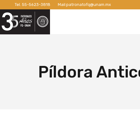
Tel.
55-5623-3818
Mail:
patronatofq@unam.mx
Razón de ser del Patronato
Introdu
Nuestro Patronato
Lo
Manifiesto
Campaña
Consejo Directivo
¡Conexi
Patronos Fundadores
Apoyos 
Razón de ser del Patronato
In
Asociados
Campaña
Manifiesto
Ca
Píldora Anti
Miembros Activos
Campaña
Consejo Directivo
¡C
Informes de Gestión
Campaña 
Patronos Fundadores
Ap
Campañ
Asociados
Ca
Nuevo E
Miembros Activos
Ca
Informes de Gestión
Ca
Ca
Nu