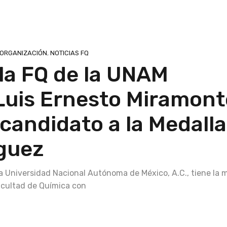
 ORGANIZACIÓN
,
NOTICIAS FQ
 la FQ de la UNAM
 Luis Ernesto Miramon
andidato a la Medalla
guez
la Universidad Nacional Autónoma de México, A.C., tiene la 
acultad de Química con