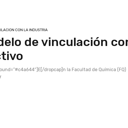
ULACION CON LA INDUSTRIA
elo de vinculación co
tivo
kground=”#c4a644″]E[/dropcap]n la Facultad de Química (FQ)
r