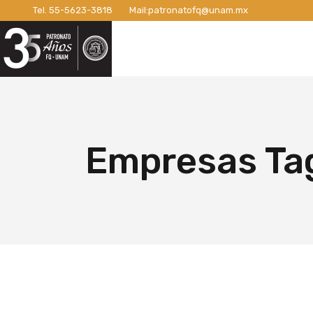
Tel.
55-5623-3818
Mail:
patronatofq@unam.mx
Razón de ser del Patronato
Introdu
Nuestro Patronato
Lo
Manifiesto
Campaña
Consejo Directivo
¡Conexi
Patronos Fundadores
Apoyos 
Razón de ser del Patronato
In
Asociados
Campaña
Manifiesto
Ca
Empresas Ta
Miembros Activos
Campaña
Consejo Directivo
¡C
Informes de Gestión
Campaña 
Patronos Fundadores
Ap
Campañ
Asociados
Ca
Nuevo E
Miembros Activos
Ca
Informes de Gestión
Ca
Ca
Nu