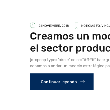
21 NOVIEMBRE, 2018
NOTICIAS FQ
,
VINC
Creamos un mod
el sector produc
[dropcap type=”circle” color=”#ffffff” bac
echamos a andar un modelo estratégico pa
Continuar leyendo