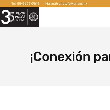
Tel.
55-5623-3818
Mail:
patronatofq@unam.mx
Razón de ser del Patronato
Introdu
Nuestro Patronato
Lo
Manifiesto
Campaña
Consejo Directivo
¡Conexi
Patronos Fundadores
Apoyos 
Razón de ser del Patronato
In
Asociados
Campaña
Manifiesto
Ca
¡Conexión par
Miembros Activos
Campaña
Consejo Directivo
¡C
Informes de Gestión
Campaña 
Patronos Fundadores
Ap
Campañ
Asociados
Ca
Nuevo E
Miembros Activos
Ca
Informes de Gestión
Ca
Ca
Nu