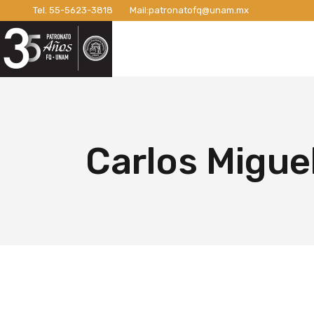
Tel.
55-5623-3818
Mail:
patronatofq@unam.mx
Razón de ser del Patronato
Introdu
Nuestro Patronato
Lo
Manifiesto
Campaña
Consejo Directivo
¡Conexi
Patronos Fundadores
Apoyos 
Razón de ser del Patronato
In
Asociados
Campaña
Manifiesto
Ca
Carlos Migue
Miembros Activos
Campaña
Consejo Directivo
¡C
Informes de Gestión
Campaña 
Patronos Fundadores
Ap
Campañ
Asociados
Ca
Nuevo E
Miembros Activos
Ca
Informes de Gestión
Ca
Ca
Nu