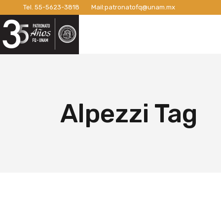
Tel.
55-5623-3818
Mail:
patronatofq@unam.mx
Razón de ser del Patronato
Introdu
Nuestro Patronato
Lo
Manifiesto
Campaña
Consejo Directivo
¡Conexi
Patronos Fundadores
Apoyos 
Razón de ser del Patronato
In
Asociados
Campaña
Manifiesto
Ca
Alpezzi Tag
Miembros Activos
Campaña
Consejo Directivo
¡C
Informes de Gestión
Campaña 
Patronos Fundadores
Ap
Campañ
Asociados
Ca
Nuevo E
Miembros Activos
Ca
Informes de Gestión
Ca
Ca
Nu