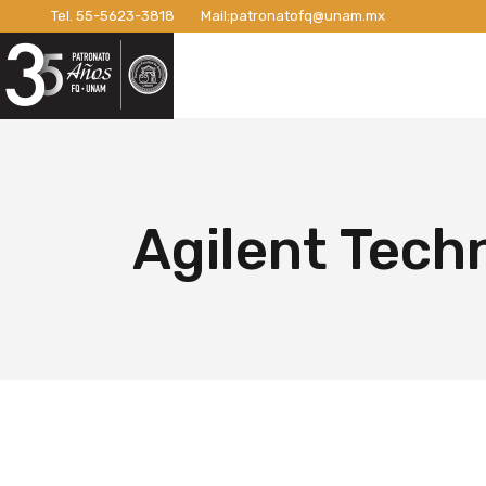
Tel.
55-5623-3818
Mail:
patronatofq@unam.mx
Razón de ser del Patronato
Introdu
Nuestro Patronato
Lo
Manifiesto
Campaña
Consejo Directivo
¡Conexi
Patronos Fundadores
Apoyos 
Razón de ser del Patronato
In
Asociados
Campaña
Manifiesto
Ca
Agilent Tech
Miembros Activos
Campaña
Consejo Directivo
¡C
Informes de Gestión
Campaña 
Patronos Fundadores
Ap
Campañ
Asociados
Ca
Nuevo E
Miembros Activos
Ca
Informes de Gestión
Ca
Ca
Nu