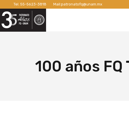
Tel.
55-5623-3818
Mail:
patronatofq@unam.mx
Razón de ser del Patronato
Introdu
Nuestro Patronato
Lo
Manifiesto
Campaña
Consejo Directivo
¡Conexi
Patronos Fundadores
Apoyos 
Razón de ser del Patronato
In
Asociados
Campaña
Manifiesto
Ca
100 años FQ 
Miembros Activos
Campaña
Consejo Directivo
¡C
Informes de Gestión
Campaña 
Patronos Fundadores
Ap
Campañ
Asociados
Ca
Nuevo E
Miembros Activos
Ca
Informes de Gestión
Ca
Ca
Nu