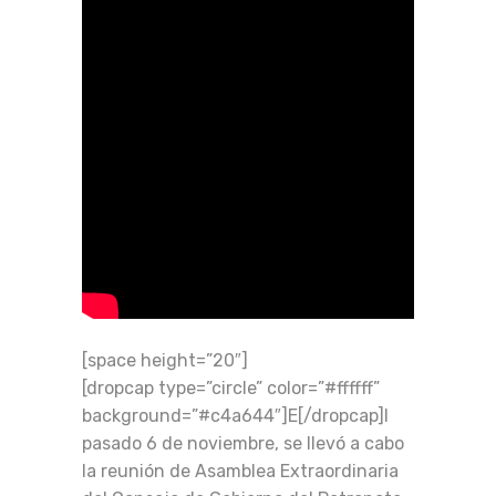
[space height=”20″]
[dropcap type=”circle” color=”#ffffff”
background=”#c4a644″]E[/dropcap]l
pasado 6 de noviembre, se llevó a cabo
la reunión de Asamblea Extraordinaria