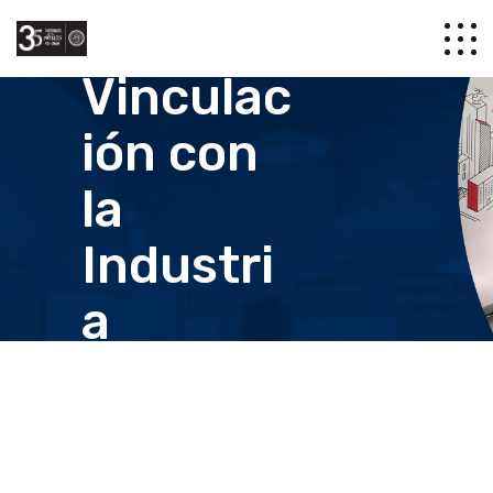
Vinculac
ión con
la
Industri
a