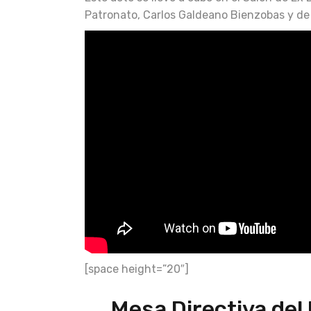
Patronato, Carlos Galdeano Bienzobas y de
[space height=”20″]
Mesa Directiva del