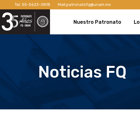
Tel.
55-5623-3818
Mail:
patronatofq@unam.mx
Razón de ser del Patronato
Introdu
Nuestro Patronato
Lo
Manifiesto
Campaña
Consejo Directivo
¡Conexi
Patronos Fundadores
Apoyos 
Razón de ser del Patronato
In
Asociados
Campaña
Manifiesto
Ca
Noticias FQ
Miembros Activos
Campaña
Consejo Directivo
¡C
Informes de Gestión
Campaña 
Patronos Fundadores
Ap
Campañ
Asociados
Ca
Nuevo E
Miembros Activos
Ca
Informes de Gestión
Ca
Ca
Nu