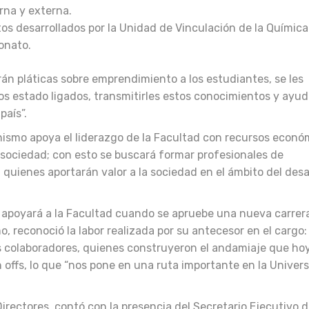
rna y externa.
os desarrollados por la Unidad de Vinculación de la Química
onato.
án pláticas sobre emprendimiento a los estudiantes, se les
s estado ligados, transmitirles estos conocimientos y ayud
país”.
nismo apoya el liderazgo de la Facultad con recursos econó
la sociedad; con esto se buscará formar profesionales de
 quienes aportarán valor a la sociedad en el ámbito del desa
apoyará a la Facultad cuando se apruebe una nueva carrer
o, reconoció la labor realizada por su antecesor en el cargo:
 colaboradores, quienes construyeron el andamiaje que ho
n offs, lo que “nos pone en una ruta importante en la Univer
Directores, contó con la presencia del Secretario Ejecutivo d