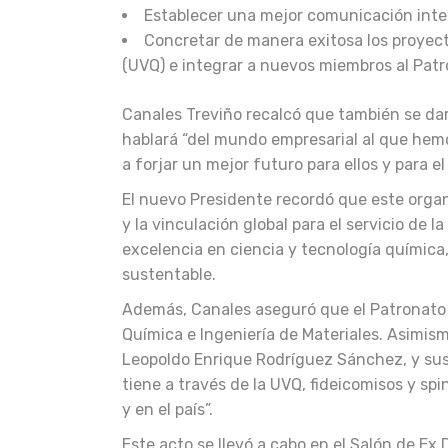
Establecer una mejor comunicación inte
Concretar de manera exitosa los proyect
(UVQ) e integrar a nuevos miembros al Patr
Canales Treviño recalcó que también se dar
hablará “del mundo empresarial al que hemo
a forjar un mejor futuro para ellos y para el 
El nuevo Presidente recordó que este orga
y la vinculación global para el servicio de 
excelencia en ciencia y tecnología química,
sustentable.
Además, Canales aseguró que el Patronato 
Química e Ingeniería de Materiales. Asimism
Leopoldo Enrique Rodríguez Sánchez, y sus
tiene a través de la UVQ, fideicomisos y spi
y en el país”.
Este acto se llevó a cabo en el Salón de Ex 