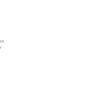
eos
r