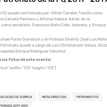
la FQ quedó conformada por: Othón Canales Treviño como
mo Carsolio Pacheco y Alfonso Salazar Aznar, en la
 como secretario; Francisco Nieto Colín, tesorero, y Enrique
 Rafael Pardo Grandison y el Profesor Emérito José Luis Mat
Patronato quedó a cargo de Lars Christianson Viesca, Vícto
 Leopoldo Enrique Rodríguez Sánchez.
 las fotos de este evento:
tiva” width=”170″ height=”113″]
FACULTAD DE QUÍMICA
MESA DIRECTIVA
PATRONATO FQ
PERIODO 2017-2019