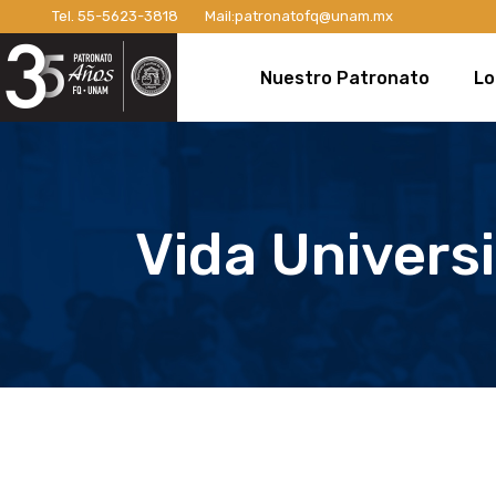
Tel.
55-5623-3818
Mail:
patronatofq@unam.mx
Razón de ser del Patronato
Introdu
Nuestro Patronato
Lo
Manifiesto
Campaña
Consejo Directivo
¡Conexi
Patronos Fundadores
Apoyos 
Razón de ser del Patronato
In
Asociados
Campaña
Manifiesto
Ca
Vida Univers
Miembros Activos
Campaña
Consejo Directivo
¡C
Informes de Gestión
Campaña 
Patronos Fundadores
Ap
Campañ
Asociados
Ca
Nuevo E
Miembros Activos
Ca
Informes de Gestión
Ca
Ca
Nu