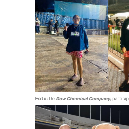
Foto:
De
Dow Chemical Company,
particip